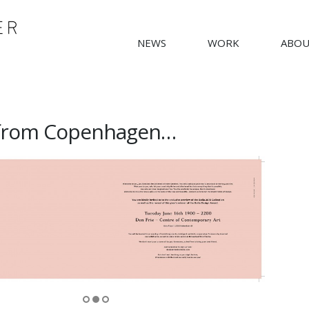
NEWS
WORK
ABO
from Copenhagen…